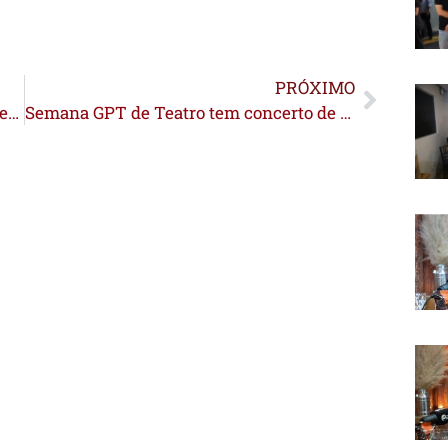
PRÓXIMO
Óbito de criança de Feijó por infecção generalizada vai ser investigado pelo CRM
Semana GPT de Teatro tem concerto de piano, roda de samba e peça neste sábado em Rio Branco