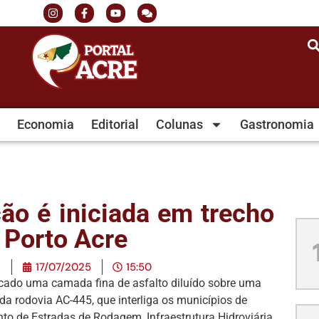
Economia
Editorial
Colunas
Gastronomia
ão é iniciada em trecho
e Porto Acre
e
17/07/2025
15:50
icado uma camada fina de asfalto diluído sobre uma
a rodovia AC-445, que interliga os municípios de
ento de Estradas de Rodagem, Infraestrutura Hidroviária