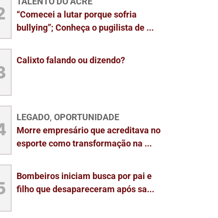
TALENTO DO ACRE
2
“Comecei a lutar porque sofria
bullying”; Conheça o pugilista de ...
Calixto falando ou dizendo?
3
LEGADO
OPORTUNIDADE
,
4
Morre empresário que acreditava no
esporte como transformação na ...
Bombeiros iniciam busca por pai e
5
filho que desapareceram após sa...