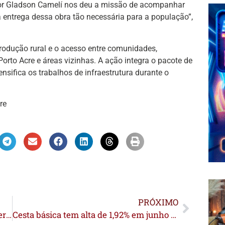
dor Gladson Camelí nos deu a missão de acompanhar
a entrega dessa obra tão necessária para a população”,
rodução rural e o acesso entre comunidades,
orto Acre e áreas vizinhas. A ação integra o pacote de
sifica os trabalhos de infraestrutura durante o
re
PRÓXIMO
MPAC e PM deflagram nova fase de operação contra organização criminosa do “golpe do Pix”
Cesta básica tem alta de 1,92% em junho e compromete salário mínimo de famílias em Rio Branco