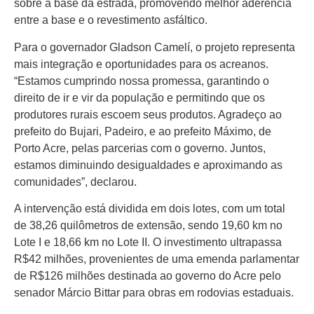
Colunas
sobre a base da estrada, promovendo melhor aderência
entre a base e o revestimento asfáltico.
Especiais
Para o governador Gladson Camelí, o projeto representa
Gastronomia
mais integração e oportunidades para os acreanos.
TV Portal
“Estamos cumprindo nossa promessa, garantindo o
direito de ir e vir da população e permitindo que os
Sobre o
produtores rurais escoem seus produtos. Agradeço ao
Portal Acre
prefeito do Bujari, Padeiro, e ao prefeito Máximo, de
Expediente
Porto Acre, pelas parcerias com o governo. Juntos,
estamos diminuindo desigualdades e aproximando as
Política de
comunidades”, declarou.
privacidade
A intervenção está dividida em dois lotes, com um total
Fale com
de 38,26 quilômetros de extensão, sendo 19,60 km no
Portal Acre
Lote I e 18,66 km no Lote II. O investimento ultrapassa
R$42 milhões, provenientes de uma emenda parlamentar
de R$126 milhões destinada ao governo do Acre pelo
senador Márcio Bittar para obras em rodovias estaduais.