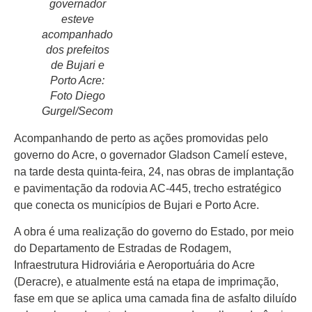
governador
esteve
acompanhado
dos prefeitos
de Bujari e
Início
Porto Acre:
Foto Diego
Últimas
Notícias
Gurgel/Secom
Agenda
Acompanhando de perto as ações promovidas pelo
Cultural
governo do Acre, o governador Gladson Camelí esteve,
na tarde desta quinta-feira, 24, nas obras de implantação
Política
e pavimentação da rodovia AC-445, trecho estratégico
que conecta os municípios de Bujari e Porto Acre.
Economia
A obra é uma realização do governo do Estado, por meio
Atos Oficiais
do Departamento de Estradas de Rodagem,
Atualidades
Infraestrutura Hidroviária e Aeroportuária do Acre
(Deracre), e atualmente está na etapa de imprimação,
Blogs e
fase em que se aplica uma camada fina de asfalto diluído