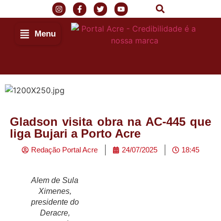
Menu
Gladson visita obra na AC-445 que
liga Bujari a Porto Acre
Redação Portal Acre
24/07/2025
18:45
Alem de Sula
Ximenes,
presidente do
Deracre,