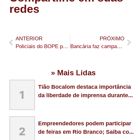
redes
ANTERIOR
PRÓXIMO
Policiais do BOPE prende traficante com quase 29 kg de maconha em residência usada por facção no bairro Eldorado
Bancária faz campanha para conhecer Gusttavo Lima na Expoacre 2025 e recebe ligação de Gladson que promete realizar sonho
» Mais Lidas
Tião Bocalom destaca importância
1
da liberdade de imprensa durante...
Empreendedores podem participar
2
de feiras em Rio Branco; Saiba co...