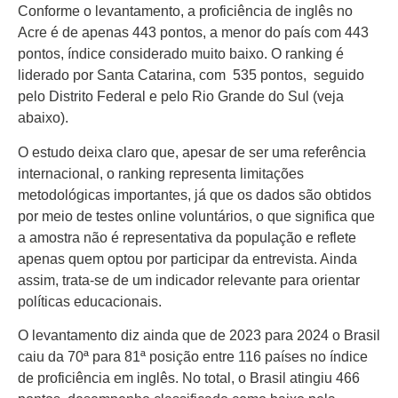
Conforme o levantamento, a proficiência de inglês no
Acre é de apenas 443 pontos, a menor do país com 443
pontos, índice considerado muito baixo. O ranking é
liderado por Santa Catarina, com 535 pontos, seguido
Início
pelo Distrito Federal e pelo Rio Grande do Sul (veja
abaixo).
Últimas
Notícias
O estudo deixa claro que, apesar de ser uma referência
internacional, o ranking representa limitações
Agenda
Cultural
metodológicas importantes, já que os dados são obtidos
por meio de testes online voluntários, o que significa que
Política
a amostra não é representativa da população e reflete
apenas quem optou por participar da entrevista. Ainda
Economia
assim, trata-se de um indicador relevante para orientar
Atos Oficiais
políticas educacionais.
O levantamento diz ainda que de 2023 para 2024 o Brasil
Atualidades
caiu da 70ª para 81ª posição entre 116 países no índice
Blogs e
de proficiência em inglês. No total, o Brasil atingiu 466