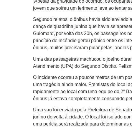
Apesar da gravidade do ocorrido, os ocupante
jovem que sofreu um ferimento leve ao tentar s
Segundo relatos, o ônibus havia sido enviado a
dança de quadrilha junina que havia se aprese
Guiomard, por volta das 20h, os passageiros no
princípio de incêndio gerou pânico entre os i
ônibus, muitos precisaram pular pelas janelas
Uma das passageiras machucou o joelho durant
Atendimento (UPA) do Segundo Distrito. Felizm
O incidente ocorreu a poucos metros de um post
uma tragédia ainda maior. Frentistas do local
rapidamente ao local com uma equipe do 2º Bat
ônibus já estava completamente consumido pel
Uma van foi enviada pela Prefeitura de Senado
junino de volta à cidade. O local foi isolado por
uma perícia será realizada para determinar as 