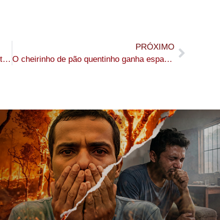
PRÓXIMO
No Acre, IBGE divulgará resultados inéditos sobre pessoas e domicílios situados em Unidades de Conservação
O cheirinho de pão quentinho ganha espaço e movimenta negócios na Expoacre Juruá