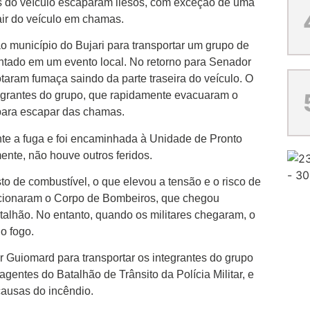
s do veículo escaparam ilesos, com exceção de uma
air do veículo em chamas.
o município do Bujari para transportar um grupo de
ntado em um evento local. No retorno para Senador
taram fumaça saindo da parte traseira do veículo. O
ntegrantes do grupo, que rapidamente evacuaram o
 para escapar das chamas.
e a fuga e foi encaminhada à Unidade de Pronto
ente, não houve outros feridos.
o de combustível, o que elevou a tensão e o risco de
 acionaram o Corpo de Bombeiros, que chegou
alhão. No entanto, quando os militares chegaram, o
o fogo.
r Guiomard para transportar os integrantes do grupo
 agentes do Batalhão de Trânsito da Polícia Militar, e
causas do incêndio.