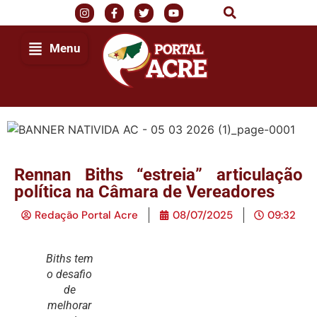
Menu
Rennan Biths “estreia” articulação
política na Câmara de Vereadores
Redação Portal Acre
08/07/2025
09:32
Biths tem
o desafio
de
melhorar