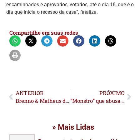
encaminhados e aprovados, votados, até o dia 18, que é o
dia que inicia o recesso da casa”, finaliza.
Compartilhe em suas redes
ANTERIOR
PRÓXIMO
Brenno & Matheus do hit “Descer pra BC” são confirmados na ExpoSena 2025
“Monstro” que abusava sexualmente da filha desde os 3 anos da criança é preso pela polícia
» Mais Lidas