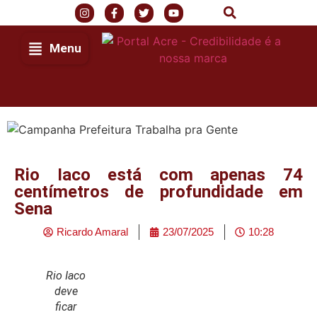
Menu
Rio Iaco está com apenas 74
centímetros de profundidade em
Sena
Ricardo Amaral
23/07/2025
10:28
Rio Iaco
deve
ficar