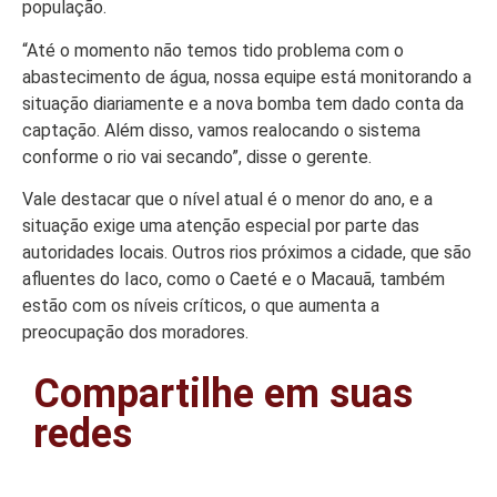
Colunas
população.
Especiais
“Até o momento não temos tido problema com o
abastecimento de água, nossa equipe está monitorando a
Gastronomia
situação diariamente e a nova bomba tem dado conta da
TV Portal
captação. Além disso, vamos realocando o sistema
conforme o rio vai secando”, disse o gerente.
Sobre o
Portal Acre
Vale destacar que o nível atual é o menor do ano, e a
situação exige uma atenção especial por parte das
Expediente
autoridades locais. Outros rios próximos a cidade, que são
Política de
afluentes do Iaco, como o Caeté e o Macauã, também
privacidade
estão com os níveis críticos, o que aumenta a
preocupação dos moradores.
Fale com
Portal Acre
Compartilhe em suas
redes