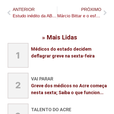
ANTERIOR
PRÓXIMO
Estudo inédito da ABDI identifica cerca de 11 mil empreendimentos ligados à sociobiodiversidade na Amazônia
Márcio Bittar e o esforço para Bocalom ser candidato
» Mais Lidas
Médicos do estado decidem
1
deflagrar greve na sexta-feira
VAI PARAR
2
Greve dos médicos no Acre começa
nesta sexta; Saiba o que funcion...
TALENTO DO ACRE