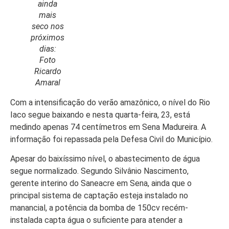
ainda
mais
seco nos
próximos
dias:
Início
Foto
Últimas
Ricardo
Notícias
Amaral
Agenda
Com a intensificação do verão amazônico, o nível do Rio
Cultural
Iaco segue baixando e nesta quarta-feira, 23, está
medindo apenas 74 centímetros em Sena Madureira. A
Política
informação foi repassada pela Defesa Civil do Município.
Economia
Apesar do baixíssimo nível, o abastecimento de água
segue normalizado. Segundo Silvânio Nascimento,
Atos Oficiais
gerente interino do Saneacre em Sena, ainda que o
Atualidades
principal sistema de captação esteja instalado no
manancial, a potência da bomba de 150cv recém-
Blogs e
instalada capta água o suficiente para atender a