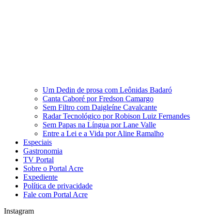
Um Dedin de prosa com Leônidas Badaró
Canta Caboré por Fredson Camargo
Sem Filtro com Daigleíne Cavalcante
Radar Tecnológico por Robison Luiz Fernandes
Sem Papas na Língua por Lane Valle
Entre a Lei e a Vida por Aline Ramalho
Especiais
Gastronomia
TV Portal
Sobre o Portal Acre
Expediente
Política de privacidade
Fale com Portal Acre
Instagram