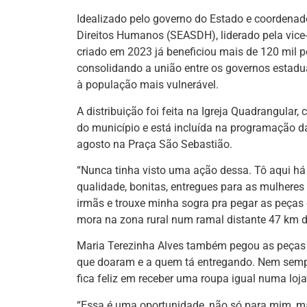
Idealizado pelo governo do Estado e coordenado
Direitos Humanos (SEASDH), liderado pela vice-g
criado em 2023 já beneficiou mais de 120 mil 
consolidando a união entre os governos estadua
à população mais vulnerável.
A distribuição foi feita na Igreja Quadrangular,
do município e está incluída na programação d
agosto na Praça São Sebastião.
“Nunca tinha visto uma ação dessa. Tô aqui há 
qualidade, bonitas, entregues para as mulhere
irmãs e trouxe minha sogra pra pegar as peças
mora na zona rural num ramal distante 47 km d
Maria Terezinha Alves também pegou as peças 
que doaram e a quem tá entregando. Nem semp
fica feliz em receber uma roupa igual numa loja”
“Essa é uma oportunidade, não só para mim, ma