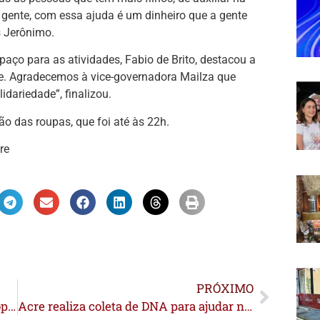
gente, com essa ajuda é um dinheiro que a gente
s Jerônimo.
paço para as atividades, Fabio de Brito, destacou a
e. Agradecemos à vice-governadora Mailza que
dariedade”, finalizou.
ão das roupas, que foi até às 22h.
re
PRÓXIMO
Gerlen Diniz inicia processo de desapropriação de área de terra para a construção de 100 casas populares em Sena
Acre realiza coleta de DNA para ajudar na localização de pessoas desaparecidas