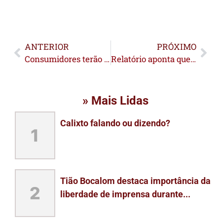
ANTERIOR
PRÓXIMO
Consumidores terão até o dia 31 de Agosto para renegociar dívidas
Relatório aponta que Acre é o estado que mais investe, proporcionalmente, em educação
» Mais Lidas
Calixto falando ou dizendo?
1
Tião Bocalom destaca importância da
2
liberdade de imprensa durante...