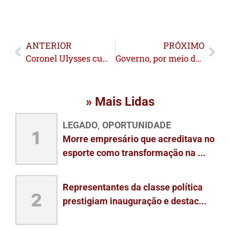
ANTERIOR
PRÓXIMO
Coronel Ulysses cumpre agenda em Feijó e Tarauacá com foco na cultura e na valorização da fé
Governo, por meio do Deracre, vai investir R$ 30,47 milhões em melhoramento de ramais do Vale do Juruá
» Mais Lidas
LEGADO
OPORTUNIDADE
,
1
Morre empresário que acreditava no
esporte como transformação na ...
Representantes da classe política
2
prestigiam inauguração e destac...