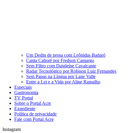
Um Dedin de prosa com Leônidas Badaró
Canta Caboré por Fredson Camargo
Sem Filtro com Daigleíne Cavalcante
Radar Tecnológico por Robison Luiz Fernandes
Sem Papas na Língua por Lane Valle
Entre a Lei e a Vida por Aline Ramalho
Especiais
Gastronomia
TV Portal
Sobre o Portal Acre
Expediente
Política de privacidade
Fale com Portal Acre
Instagram