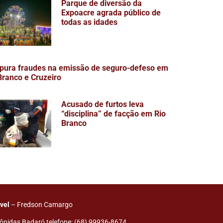
Parque de diversão da
Expoacre agrada público de
todas as idades
pura fraudes na emissão de seguro-defeso em
Branco e Cruzeiro
Acusado de furtos leva
“disciplina” de facção em Rio
Branco
vel
– Fredson Camargo
ônidas Badaró telefone: (68) 99936-8674