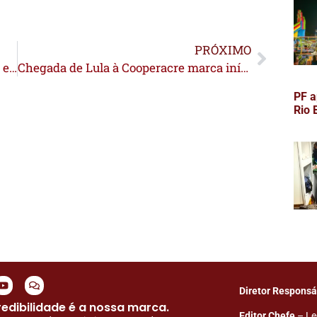
PRÓXIMO
Obras da ponte do Rio Andirá avançam e chegam a 40% da execução
Chegada de Lula à Cooperacre marca início da agenda oficial no Acre
PF a
Rio 
Diretor Responsá
edibilidade é a nossa marca.
Editor Chefe
– Le