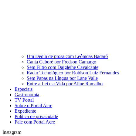
Um Dedin de prosa com Leônidas Badaró
Canta Caboré por Fredson Camargo
Sem Filtro com Daigleíne Cavalcante
Radar Tecnológico por Robison Luiz Fernandes
Sem Papas na Língua por Lane Valle
Entre a Lei e a Vida por Aline Ramalho
Especiais
Gastronomia
TV Portal
Sobre o Portal Acre
Expediente
Política de privacidade
Fale com Portal Acre
Instagram