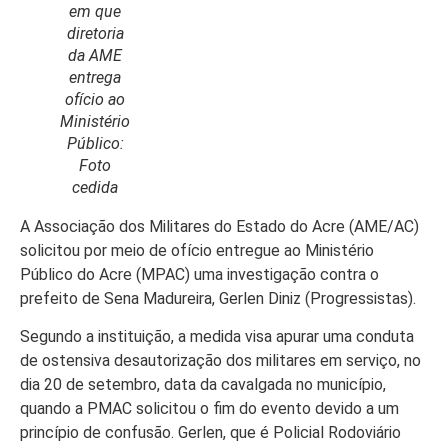
em que
diretoria
da AME
entrega
Início
ofício ao
Ministério
Últimas
Público:
Notícias
Foto
cedida
Agenda
Cultural
A Associação dos Militares do Estado do Acre (AME/AC)
solicitou por meio de ofício entregue ao Ministério
Política
Público do Acre (MPAC) uma investigação contra o
prefeito de Sena Madureira, Gerlen Diniz (Progressistas).
Economia
Segundo a instituição, a medida visa apurar uma conduta
Atos Oficiais
de ostensiva desautorização dos militares em serviço, no
Atualidades
dia 20 de setembro, data da cavalgada no município,
quando a PMAC solicitou o fim do evento devido a um
Blogs e
princípio de confusão. Gerlen, que é Policial Rodoviário