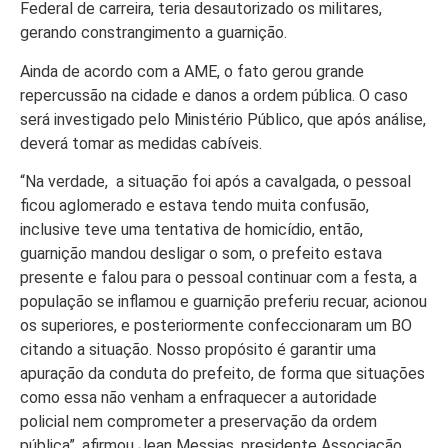
Colunas
Federal de carreira, teria desautorizado os militares,
Especiais
gerando constrangimento a guarnição.
Gastronomia
Ainda de acordo com a AME, o fato gerou grande
repercussão na cidade e danos a ordem pública. O caso
TV Portal
será investigado pelo Ministério Público, que após análise,
deverá tomar as medidas cabíveis.
Sobre o
Portal Acre
“Na verdade, a situação foi após a cavalgada, o pessoal
ficou aglomerado e estava tendo muita confusão,
Expediente
inclusive teve uma tentativa de homicídio, então,
Política de
guarnição mandou desligar o som, o prefeito estava
privacidade
presente e falou para o pessoal continuar com a festa, a
população se inflamou e guarnição preferiu recuar, acionou
Fale com
os superiores, e posteriormente confeccionaram um BO
Portal Acre
citando a situação. Nosso propósito é garantir uma
apuração da conduta do prefeito, de forma que situações
como essa não venham a enfraquecer a autoridade
policial nem comprometer a preservação da ordem
pública”, afirmou Jean Messias, presidente Associação