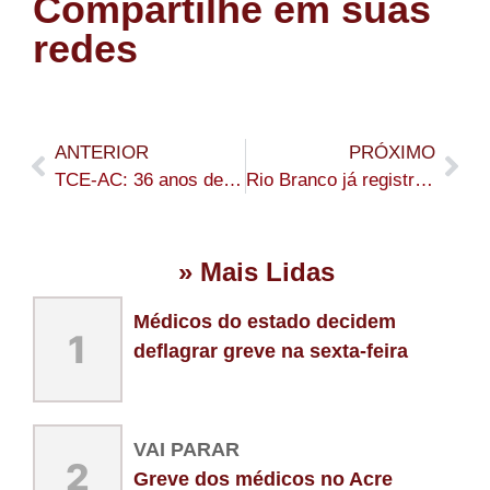
Compartilhe em suas
redes
ANTERIOR
PRÓXIMO
TCE-AC: 36 anos de história contados por quem ajudou a construir a instituição
Rio Branco já registrou quase 500 denúncias de queimadas urbanas em 2025; Saiba como denunciar
» Mais Lidas
Médicos do estado decidem
1
deflagrar greve na sexta-feira
VAI PARAR
2
Greve dos médicos no Acre