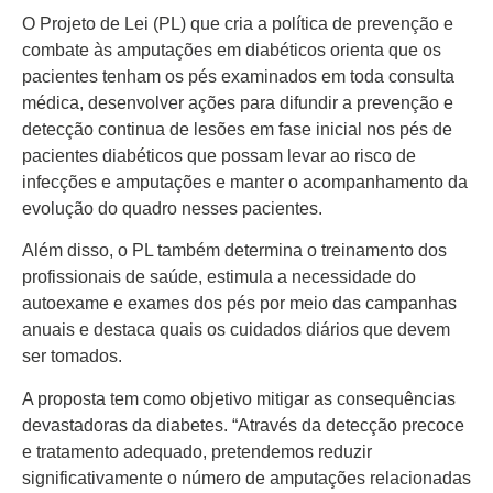
Colunas
O Projeto de Lei (PL) que cria a política de prevenção e
Especiais
combate às amputações em diabéticos orienta que os
pacientes tenham os pés examinados em toda consulta
Gastronomia
médica, desenvolver ações para difundir a prevenção e
TV Portal
detecção continua de lesões em fase inicial nos pés de
pacientes diabéticos que possam levar ao risco de
Sobre o
infecções e amputações e manter o acompanhamento da
Portal Acre
evolução do quadro nesses pacientes.
Expediente
Além disso, o PL também determina o treinamento dos
Política de
profissionais de saúde, estimula a necessidade do
privacidade
autoexame e exames dos pés por meio das campanhas
anuais e destaca quais os cuidados diários que devem
Fale com
ser tomados.
Portal Acre
A proposta tem como objetivo mitigar as consequências
devastadoras da diabetes. “Através da detecção precoce
e tratamento adequado, pretendemos reduzir
significativamente o número de amputações relacionadas