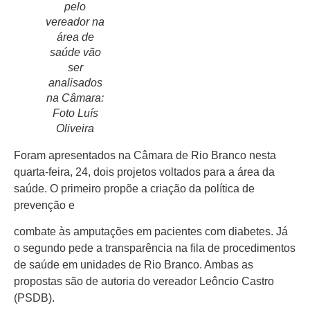
pelo
vereador na
área de
saúde vão
ser
Início
analisados
Últimas
na Câmara:
Notícias
Foto Luís
Oliveira
Agenda
Cultural
Foram apresentados na Câmara de Rio Branco nesta
quarta-feira, 24, dois projetos voltados para a área da
Política
saúde. O primeiro propõe a criação da política de
prevenção e
Economia
combate às amputações em pacientes com diabetes. Já
Atos Oficiais
o segundo pede a transparência na fila de procedimentos
Atualidades
de saúde em unidades de Rio Branco. Ambas as
propostas são de autoria do vereador Leôncio Castro
Blogs e
(PSDB).