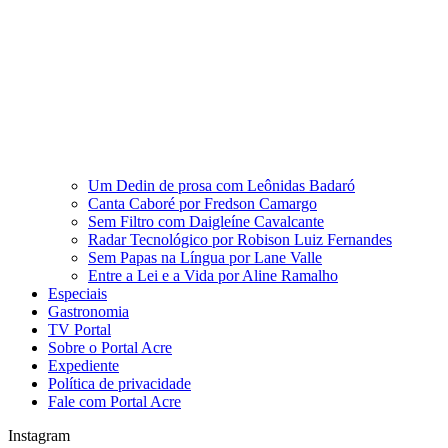
Um Dedin de prosa com Leônidas Badaró
Canta Caboré por Fredson Camargo
Sem Filtro com Daigleíne Cavalcante
Radar Tecnológico por Robison Luiz Fernandes
Sem Papas na Língua por Lane Valle
Entre a Lei e a Vida por Aline Ramalho
Especiais
Gastronomia
TV Portal
Sobre o Portal Acre
Expediente
Política de privacidade
Fale com Portal Acre
Instagram