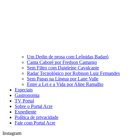
Um Dedin de prosa com Leônidas Badaró
Canta Caboré por Fredson Camargo
Sem Filtro com Daigleíne Cavalcante
Radar Tecnológico por Robison Luiz Fernandes
Sem Papas na Língua por Lane Valle
Entre a Lei e a Vida por Aline Ramalho
Especiais
Gastronomia
TV Portal
Sobre o Portal Acre
Expediente
Política de privacidade
Fale com Portal Acre
Instagram