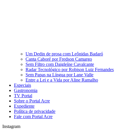
Um Dedin de prosa com Leônidas Badaró
Canta Caboré por Fredson Camargo
Sem Filtro com Daigleíne Cavalcante
Radar Tecnológico por Robison Luiz Fernandes
Sem Papas na Língua por Lane Valle
Entre a Lei e a Vida por Aline Ramalho
Especiais
Gastronomia
TV Portal
Sobre o Portal Acre
Expediente
Política de privacidade
Fale com Portal Acre
Instagram