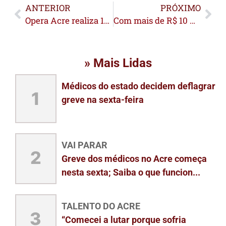
ANTERIOR
PRÓXIMO
Opera Acre realiza 135 cirurgias e leva atendimento especializado a seis municípios neste final de semana
Com mais de R$ 10 mil em prêmios, Bujari realiza final de campeonato
» Mais Lidas
Médicos do estado decidem deflagrar
1
greve na sexta-feira
VAI PARAR
2
Greve dos médicos no Acre começa
nesta sexta; Saiba o que funcion...
TALENTO DO ACRE
3
“Comecei a lutar porque sofria