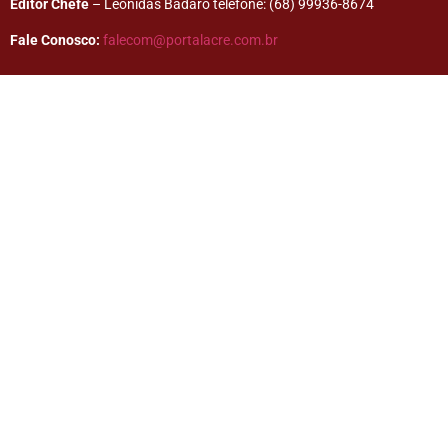
Editor Chefe
– Leônidas Badaró telefone: (68) 99936-8674
Fale Conosco:
falecom@portalacre.com.br