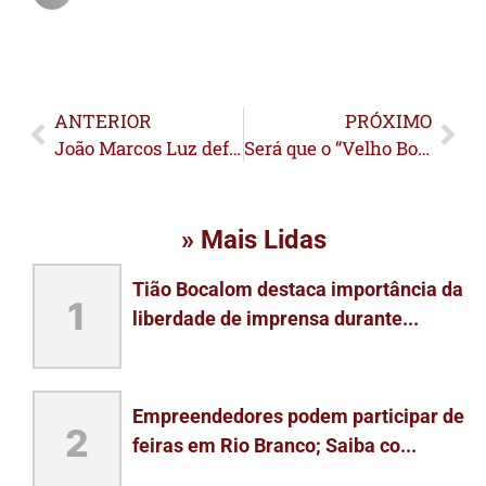
ANTERIOR
PRÓXIMO
João Marcos Luz defende remoção das famílias do Papouco e afirma que decisão vai resolver criminalidade no Centro
Será que o “Velho Boca” vai colocar o bloco na rua?
» Mais Lidas
Tião Bocalom destaca importância da
1
liberdade de imprensa durante...
Empreendedores podem participar de
2
feiras em Rio Branco; Saiba co...