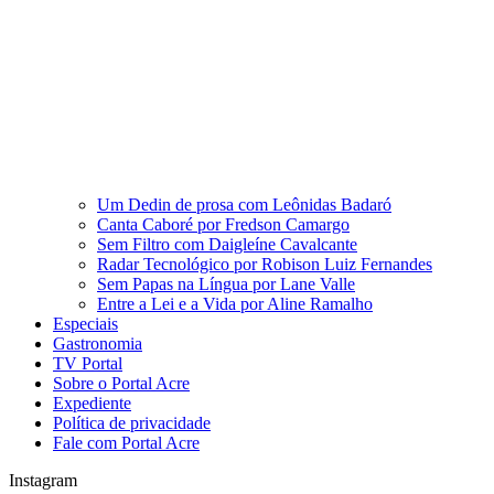
Um Dedin de prosa com Leônidas Badaró
Canta Caboré por Fredson Camargo
Sem Filtro com Daigleíne Cavalcante
Radar Tecnológico por Robison Luiz Fernandes
Sem Papas na Língua por Lane Valle
Entre a Lei e a Vida por Aline Ramalho
Especiais
Gastronomia
TV Portal
Sobre o Portal Acre
Expediente
Política de privacidade
Fale com Portal Acre
Instagram