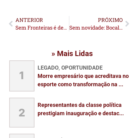
ANTERIOR
PRÓXIMO
Sem Fronteiras é destaque na Headscon Acre 2025
Sem novidade: Bocalom diz que processo para contratação de nova empresa de transporte público está em andamento
» Mais Lidas
LEGADO
OPORTUNIDADE
,
1
Morre empresário que acreditava no
esporte como transformação na ...
Representantes da classe política
2
prestigiam inauguração e destac...