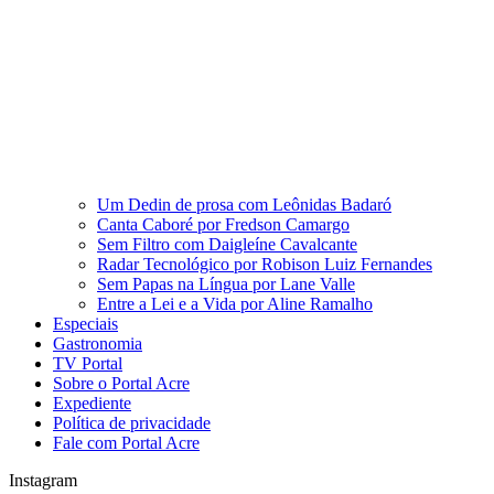
Um Dedin de prosa com Leônidas Badaró
Canta Caboré por Fredson Camargo
Sem Filtro com Daigleíne Cavalcante
Radar Tecnológico por Robison Luiz Fernandes
Sem Papas na Língua por Lane Valle
Entre a Lei e a Vida por Aline Ramalho
Especiais
Gastronomia
TV Portal
Sobre o Portal Acre
Expediente
Política de privacidade
Fale com Portal Acre
Instagram