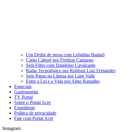
Um Dedin de prosa com Leônidas Badaró
Canta Caboré por Fredson Camargo
Sem Filtro com Daigleíne Cavalcante
Radar Tecnológico por Robison Luiz Fernandes
Sem Papas na Língua por Lane Valle
Entre a Lei e a Vida por Aline Ramalho
Especiais
Gastronomia
TV Portal
Sobre o Portal Acre
Expediente
Política de privacidade
Fale com Portal Acre
Instagram