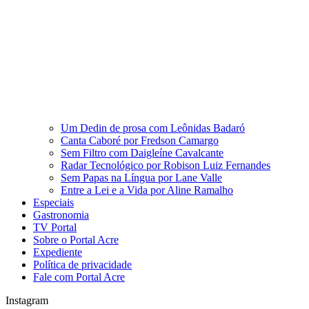
Um Dedin de prosa com Leônidas Badaró
Canta Caboré por Fredson Camargo
Sem Filtro com Daigleíne Cavalcante
Radar Tecnológico por Robison Luiz Fernandes
Sem Papas na Língua por Lane Valle
Entre a Lei e a Vida por Aline Ramalho
Especiais
Gastronomia
TV Portal
Sobre o Portal Acre
Expediente
Política de privacidade
Fale com Portal Acre
Instagram