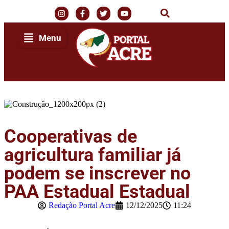
Menu
Início
Últimas Notícias
Cooperativas de
Agenda Cultural
agricultura familiar já
podem se inscrever no
Política
PAA Estadual Estadual
Economia
Redação Portal Acre
12/12/2025
11:24
Atos Oficiais