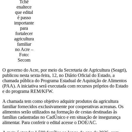
Tchê
enaltece
Atualidades
que edital
é passo
importante
Blogs e Colunas
para
fortalecer
Especiais
agricultura
familiar
no Acre –
Gastronomia
Foto:
Secom
TV Portal
O governo do Acre, por meio da Secretaria de Agricultura (Seagri),
publicou nesta sexta-feira, 12, no Diário Oficial do Estado, a
Sobre o Portal Acre
chamada pública do Programa Estadual de Aquisição de Alimentos
(PAA). A iniciativa será executada com recursos próprios do Estado
e do programa REM/KFW.
Expediente
A chamada tem como objetivo adquirir produtos da agricultura
familiar fornecidos exclusivamente por cooperativas acreanas. Os
Política de
alimentos serão utilizados na formação de cestas destinadas às
privacidade
famílias cadastradas no CadÚnico e em situação de insegurança
alimentar. Para conferir o edital acesse o DOE/AC.
Fale com Portal Acre