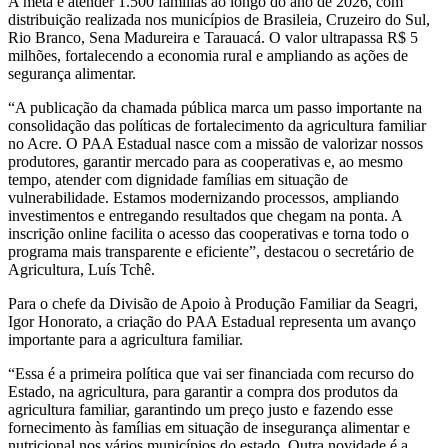
A meta é atender 1.500 famílias ao longo do ano de 2026, com
distribuição realizada nos municípios de Brasileia, Cruzeiro do Sul,
Rio Branco, Sena Madureira e Tarauacá. O valor ultrapassa R$ 5
milhões, fortalecendo a economia rural e ampliando as ações de
segurança alimentar.
“A publicação da chamada pública marca um passo importante na
consolidação das políticas de fortalecimento da agricultura familiar
no Acre. O PAA Estadual nasce com a missão de valorizar nossos
produtores, garantir mercado para as cooperativas e, ao mesmo
tempo, atender com dignidade famílias em situação de
vulnerabilidade. Estamos modernizando processos, ampliando
investimentos e entregando resultados que chegam na ponta. A
inscrição online facilita o acesso das cooperativas e torna todo o
programa mais transparente e eficiente”, destacou o secretário de
Agricultura, Luís Tchê.
Para o chefe da Divisão de Apoio à Produção Familiar da Seagri,
Igor Honorato, a criação do PAA Estadual representa um avanço
importante para a agricultura familiar.
“Essa é a primeira política que vai ser financiada com recurso do
Estado, na agricultura, para garantir a compra dos produtos da
agricultura familiar, garantindo um preço justo e fazendo esse
fornecimento às famílias em situação de insegurança alimentar e
nutricional nos vários municípios do estado. Outra novidade é a