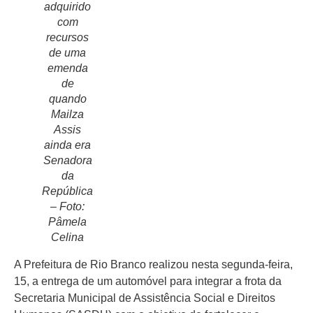
adquirido
com
recursos
de uma
emenda
Início
de
Últimas
quando
Notícias
Mailza
Assis
Agenda
ainda era
Cultural
Senadora
da
Política
República
– Foto:
Economia
Pâmela
Atos Oficiais
Celina
Atualidades
A Prefeitura de Rio Branco realizou nesta segunda-feira,
15, a entrega de um automóvel para integrar a frota da
Blogs e
Secretaria Municipal de Assistência Social e Direitos