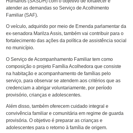
Colunas
Humanos (SASDH) com o objetivo de fortalecer e
atender as demandas so Serviço de Acolhimento
Especiais
Familiar (SAF).
Gastronomia
O veículo, adquirido por meio de Emenda parlamentar da
TV Portal
ex-senadora Marilza Assis, também vai contribuir para o
fortalecimento das ações da política de assistência social
Sobre o
no município.
Portal Acre
O Serviço de Acompanhamento Familiar tem como
Expediente
composição o projeto Família Acolhedora que consiste
na habitação e acompanhamento de famílias pelo
Política de
privacidade
serviço, para observar se atendem aos critérios que as
credenciam a abrigar voluntariamente, por período
Fale com
provisório, crianças e adolescentes.
Portal Acre
Além disso, também oferecem cuidado integral e
convivência familiar e comunitária em regime de guarda
provisória. O objetivo é preparar as crianças e
adolescentes para o retorno à família de origem.