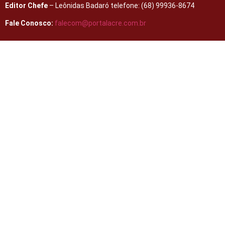
Editor Chefe
– Leônidas Badaró telefone: (68) 99936-8674
Fale Conosco:
falecom@portalacre.com.br