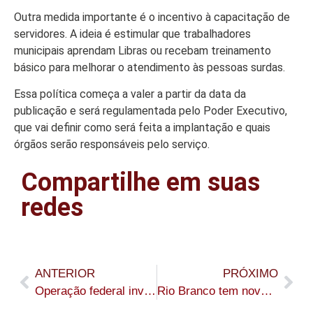
Colunas
Outra medida importante é o incentivo à capacitação de
Especiais
servidores. A ideia é estimular que trabalhadores
Gastronomia
municipais aprendam Libras ou recebam treinamento
básico para melhorar o atendimento às pessoas surdas.
TV Portal
Essa política começa a valer a partir da data da
Sobre o
publicação e será regulamentada pelo Poder Executivo,
Portal Acre
que vai definir como será feita a implantação e quais
órgãos serão responsáveis pelo serviço.
Expediente
Compartilhe em suas
Política de
privacidade
redes
Fale com
Portal Acre
ANTERIOR
PRÓXIMO
Operação federal investiga suspeita de fraude em licitações por empresários e prefeituras do Acre
Rio Branco tem novas orientações sobre descarte de vidros quebrados e materiais perfurocortantes