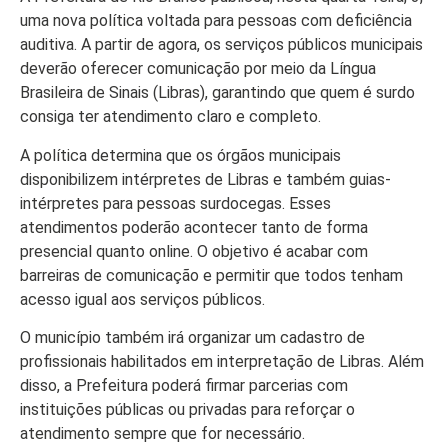
uma nova política voltada para pessoas com deficiência
auditiva. A partir de agora, os serviços públicos municipais
deverão oferecer comunicação por meio da Língua
Brasileira de Sinais (Libras), garantindo que quem é surdo
Início
consiga ter atendimento claro e completo.
Últimas
A política determina que os órgãos municipais
Notícias
disponibilizem intérpretes de Libras e também guias-
Agenda
intérpretes para pessoas surdocegas. Esses
Cultural
atendimentos poderão acontecer tanto de forma
presencial quanto online. O objetivo é acabar com
Política
barreiras de comunicação e permitir que todos tenham
Economia
acesso igual aos serviços públicos.
O município também irá organizar um cadastro de
Atos Oficiais
profissionais habilitados em interpretação de Libras. Além
Atualidades
disso, a Prefeitura poderá firmar parcerias com
instituições públicas ou privadas para reforçar o
Blogs e
atendimento sempre que for necessário.