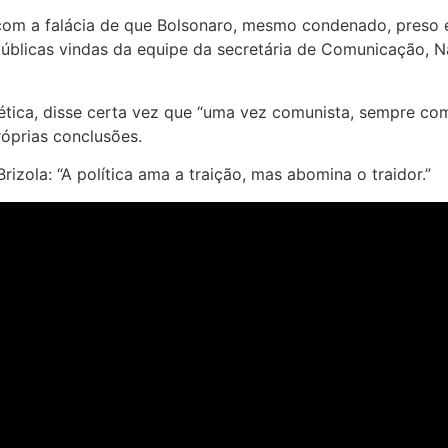
om a falácia de que Bolsonaro, mesmo condenado, preso e i
 públicas vindas da equipe da secretária de Comunicação, 
iética, disse certa vez que “uma vez comunista, sempre com
róprias conclusões.
rizola: “A política ama a traição, mas abomina o traidor.”