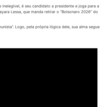
nelegível, é seu candidato a presidente e joga para a
Nayara Lessa, que manda retirar o “Bolsonaro 2026” do
unista”. Logo, pela própria lógica dele, sua alma segue