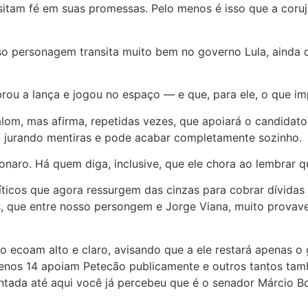
itam fé em suas promessas. Pelo menos é isso que a coru
 personagem transita muito bem no governo Lula, ainda que
brou a lança e jogou no espaço — e que, para ele, o que im
lom, mas afirma, repetidas vezes, que apoiará o candidat
á jurando mentiras e pode acabar completamente sozinho.
naro. Há quem diga, inclusive, que ele chora ao lembrar qu
íticos que agora ressurgem das cinzas para cobrar dívidas
ões, que entre nosso persongem e Jorge Viana, muito prova
o ecoam alto e claro, avisando que a ele restará apenas o
o menos 14 apoiam Petecão publicamente e outros tantos 
ntada até aqui você já percebeu que é o senador Márcio B