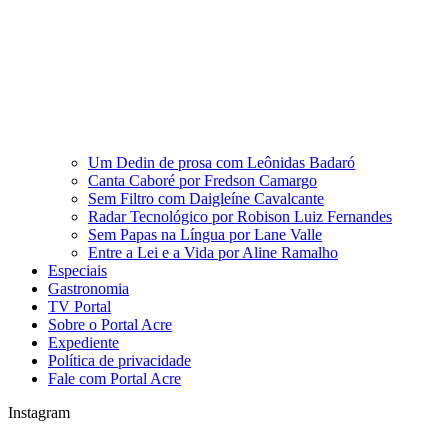
Um Dedin de prosa com Leônidas Badaró
Canta Caboré por Fredson Camargo
Sem Filtro com Daigleíne Cavalcante
Radar Tecnológico por Robison Luiz Fernandes
Sem Papas na Língua por Lane Valle
Entre a Lei e a Vida por Aline Ramalho
Especiais
Gastronomia
TV Portal
Sobre o Portal Acre
Expediente
Política de privacidade
Fale com Portal Acre
Instagram