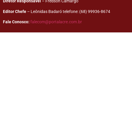
Diretor Responsável
– Fredson Camargo
Editor Chefe
– Leônidas Badaró telefone: (68) 99936-8674
Fale Conosco:
falecom@portalacre.com.br