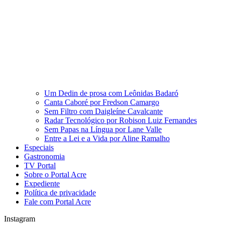
Um Dedin de prosa com Leônidas Badaró
Canta Caboré por Fredson Camargo
Sem Filtro com Daigleíne Cavalcante
Radar Tecnológico por Robison Luiz Fernandes
Sem Papas na Língua por Lane Valle
Entre a Lei e a Vida por Aline Ramalho
Especiais
Gastronomia
TV Portal
Sobre o Portal Acre
Expediente
Política de privacidade
Fale com Portal Acre
Instagram