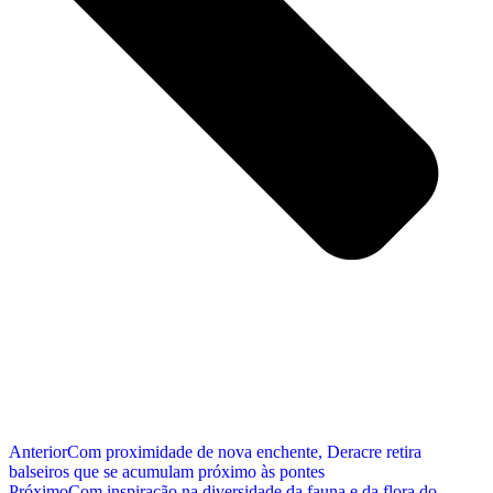
Anterior
Com proximidade de nova enchente, Deracre retira
balseiros que se acumulam próximo às pontes
Próximo
Com inspiração na diversidade da fauna e da flora do