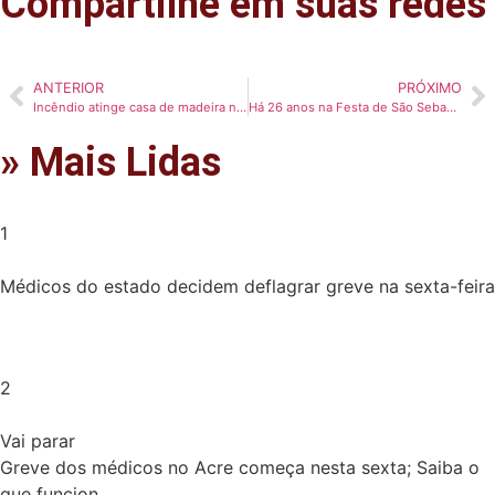
Compartilhe em suas redes
ANTERIOR
PRÓXIMO
Incêndio atinge casa de madeira no Wanderley Dantas
Há 26 anos na Festa de São Sebastião, ‘seu Fidel’ faz de pastelaria um símbolo de tradição e trabalho em Xapuri
» Mais Lidas
1
Médicos do estado decidem deflagrar greve na sexta-feira
2
Vai parar
Greve dos médicos no Acre começa nesta sexta; Saiba o
que funcion...