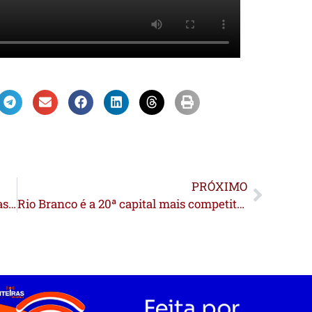
PRÓXIMO
Empresária denuncia acúmulo de lixo às margens do Rio Acre, na região da Gameleira: “A população não ajuda”
Rio Branco é a 20ª capital mais competitiva do país e a 3ª na Região Norte, diz levantamento