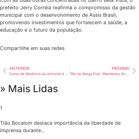
Com as duas obras concentradas no bairro Bela Vista, o
prefeito Jerry Correia reafirma o compromisso da gestão
municipal com o desenvolvimento de Assis Brasil,
promovendo investimentos que fortalecem a saúde, a
educação e o futuro da população.
Compartilhe em suas redes
ANTERIOR
PRÓXIMO
Curso de Medicina da Uninorte é avaliado entre os 100 piores do país e MEC deve proibir matrícula de novos alunos
“Rei do Brega Pop”, Wanderley Andrade compartilha amor pelo estado em entrevista ao Portal Acre
» Mais Lidas
1
Tião Bocalom destaca importância da liberdade de
imprensa durante...