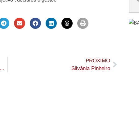
PRÓXIMO
re credenciamento para fornecimento de mudas de café e cacau no Acre
Silvânia Pinheiro