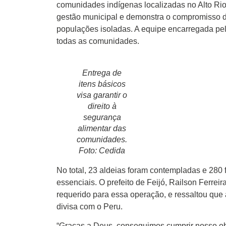
comunidades indígenas localizadas no Alto Rio
Atualidades
gestão municipal e demonstra o compromisso d
populações isoladas. A equipe encarregada pel
Blogs e Colunas
todas as comunidades.
Especiais
Entrega de
Gastronomia
itens básicos
visa garantir o
direito à
TV Portal
segurança
alimentar das
Sobre o Portal Acre
comunidades.
Foto: Cedida
Expediente
No total, 23 aldeias foram contempladas e 280
Política de privacidade
essenciais. O prefeito de Feijó, Railson Ferre
requerido para essa operação, e ressaltou que
Fale com Portal Acre
divisa com o Peru.
“Graças a Deus, conseguimos cumprir nosso obje