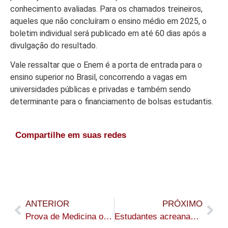
conhecimento avaliadas. Para os chamados treineiros,
Atualidades
aqueles que não concluíram o ensino médio em 2025, o
boletim individual será publicado em até 60 dias após a
Blogs e Colunas
divulgação do resultado.
Especiais
Vale ressaltar que o Enem é a porta de entrada para o
ensino superior no Brasil, concorrendo a vagas em
Gastronomia
universidades públicas e privadas e também sendo
determinante para o financiamento de bolsas estudantis.
TV Portal
Sobre o Portal Acre
Compartilhe em suas redes
Expediente
Política de
privacidade
ANTERIOR
PRÓXIMO
Prova de Medicina ou teste de resistência? Quando um vestibular se transformou numa versão universitária de Jogos Vorazes
Estudantes acreanas desenvolvem projeto de sabonete sustentável com óleo de buriti e são finalistas em feira de ciências de São Paulo
Fale com Portal
Acre