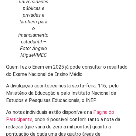
universidades
públicas e
privadas e
também para
o
financiamento
estudantil –
Foto: Ângelo
Miguel/MEC
Início
Quem fez o Enem em 2025 já pode consultar o resultado
Últimas Notícias
do Exame Nacional de Ensino Médio.
Agenda Cultural
A divulgação aconteceu nesta sexta-feira, 116, pelo
Ministério da Educação e pelo Instituto Nacional de
Política
Estudos e Pesquisas Educacionais, o INEP.
As notas individuais estão disponíveis na
Página do
Economia
Participante
, onde é possível conferir tanto a nota da
redação (que varia de zero a mil pontos) quanto a
Atos Oficiais
pontuação de cada uma das quatro áreas de