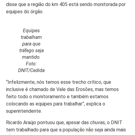
Colunas
disse que a região do km 405 está sendo monitorada por
Especiais
equipes do órgão.
Gastronomia
Equipes
TV Portal
trabalham
para que
Sobre o
tráfego seja
Portal Acre
mantido.
Expediente
Foto:
DNIT/Cedida
Política de
privacidade
“Infelizmente, nós temos esse trecho crítico, que
inclusive é chamado de Vale das Erosões, mas temos
Fale com
feito todo o monitoramento e também estamos
Portal Acre
colocando as equipes para trabalhar”, explica o
superintendente.
Ricardo Araújo pontuou que, apesar das chuvas, o DNIT
tem trabalhado para que a população não seja ainda mais