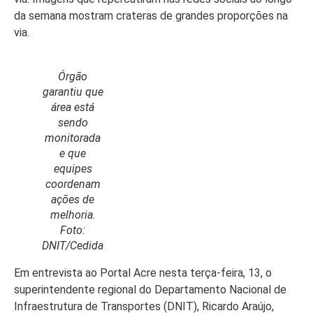
da semana mostram crateras de grandes proporções na
via.
Início
Órgão
garantiu que
Últimas
área está
Notícias
sendo
monitorada
Agenda
Cultural
e que
equipes
Política
coordenam
ações de
Economia
melhoria.
Foto:
Atos Oficiais
DNIT/Cedida
Atualidades
Em entrevista ao Portal Acre nesta terça-feira, 13, o
superintendente regional do Departamento Nacional de
Blogs e
Infraestrutura de Transportes (DNIT), Ricardo Araújo,