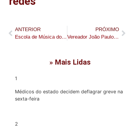
redes
ANTERIOR
PRÓXIMO
Escola de Música do Acre realiza rematrícula dos alunos entre os dias 12 e 15 de janeiro em Rio Branco
Vereador João Paulo mantém trabalho de fiscalização em bairros durante mês de janeiro
» Mais Lidas
1
Médicos do estado decidem deflagrar greve na
sexta-feira
2