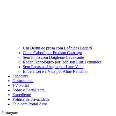
Um Dedin de prosa com Leônidas Badaró
Canta Caboré por Fredson Camargo
Sem Filtro com Daigleíne Cavalcante
Radar Tecnológico por Robison Luiz Fernandes
Sem Papas na Língua por Lane Valle
Entre a Lei e a Vida por Aline Ramalho
Especiais
Gastronomia
TV Portal
Sobre o Portal Acre
Expediente
Política de privacidade
Fale com Portal Acre
Instagram