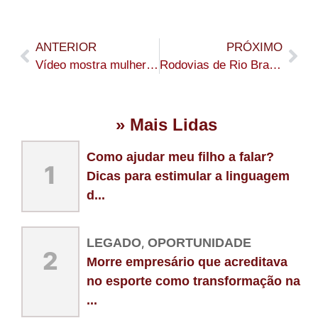
ANTERIOR
PRÓXIMO
Vídeo mostra mulheres brigando em bar no Quinari
Rodovias de Rio Branco, Plácido de Castro e Porto Acre recebem serviços de tapa-buraco do Deracre
» Mais Lidas
Como ajudar meu filho a falar?
1
Dicas para estimular a linguagem
d...
LEGADO
,
OPORTUNIDADE
2
Morre empresário que acreditava
no esporte como transformação na
...