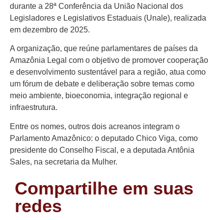
Colunas
durante a 28ª Conferência da União Nacional dos
Especiais
Legisladores e Legislativos Estaduais (Unale), realizada
em dezembro de 2025.
Gastronomia
A organização, que reúne parlamentares de países da
TV Portal
Amazônia Legal com o objetivo de promover cooperação
e desenvolvimento sustentável para a região, atua como
Sobre o
Portal Acre
um fórum de debate e deliberação sobre temas como
meio ambiente, bioeconomia, integração regional e
Expediente
infraestrutura.
Política de
Entre os nomes, outros dois acreanos integram o
privacidade
Parlamento Amazônico: o deputado Chico Viga, como
presidente do Conselho Fiscal, e a deputada Antônia
Fale com
Sales, na secretaria da Mulher.
Portal Acre
Compartilhe em suas
redes