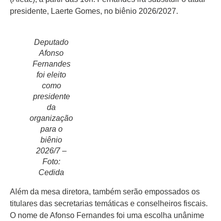
presidente, Laerte Gomes, no biênio 2026/2027.
Deputado
Início
Afonso
Fernandes
Últimas
foi eleito
Notícias
como
presidente
Agenda
da
Cultural
organização
Política
para o
biênio
Economia
2026/7 –
Foto:
Atos Oficiais
Cedida
Atualidades
Além da mesa diretora, também serão empossados os
titulares das secretarias temáticas e conselheiros fiscais.
Blogs e
O nome de Afonso Fernandes foi uma escolha unânime