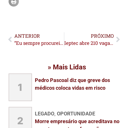
ANTERIOR
PRÓXIMO
“Eu sempre procurei respeitar os limites”, afirma Bocalom sobre relação com Câmara de Rio Branco
Ieptec abre 210 vagas para oficinas gastronômicas em Rio Branco e Porto Acre
» Mais Lidas
Pedro Pascoal diz que greve dos
1
médicos coloca vidas em risco
LEGADO
OPORTUNIDADE
,
2
Morre empresário que acreditava no