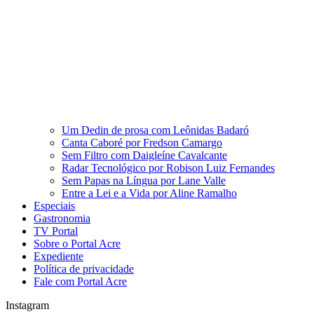
Um Dedin de prosa com Leônidas Badaró
Canta Caboré por Fredson Camargo
Sem Filtro com Daigleíne Cavalcante
Radar Tecnológico por Robison Luiz Fernandes
Sem Papas na Língua por Lane Valle
Entre a Lei e a Vida por Aline Ramalho
Especiais
Gastronomia
TV Portal
Sobre o Portal Acre
Expediente
Política de privacidade
Fale com Portal Acre
Instagram