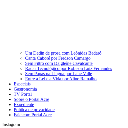
Um Dedin de prosa com Leônidas Badaró
Canta Caboré por Fredson Camargo
Sem Filtro com Daigleíne Cavalcante
Radar Tecnológico por Robison Luiz Fernandes
Sem Papas na Língua por Lane Valle
Entre a Lei e a Vida por Aline Ramalho
Especiais
Gastronomia
TV Portal
Sobre o Portal Acre
Expediente
Política de privacidade
Fale com Portal Acre
Instagram