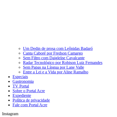
Um Dedin de prosa com Leônidas Badaró
Canta Caboré por Fredson Camargo
Sem Filtro com Daigleíne Cavalcante
Radar Tecnológico por Robison Luiz Fernandes
Sem Papas na Língua por Lane Valle
Entre a Lei e a Vida por Aline Ramalho
Especiais
Gastronomia
TV Portal
Sobre o Portal Acre
Expediente
Política de privacidade
Fale com Portal Acre
Instagram