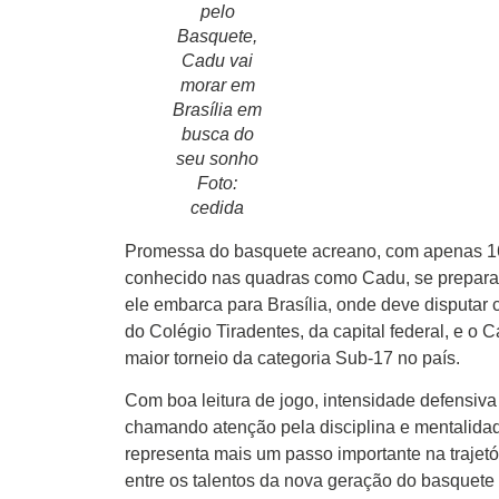
pelo
Basquete,
Cadu vai
morar em
Início
Brasília em
busca do
Últimas
seu sonho
Notícias
Foto:
cedida
Agenda
Cultural
Promessa do basquete acreano, com apenas 16 
conhecido nas quadras como Cadu, se prepara 
Política
ele embarca para Brasília, onde deve disputar
do Colégio Tiradentes, da capital federal, e o 
Economia
maior torneio da categoria Sub-17 no país.
Atos Oficiais
Com boa leitura de jogo, intensidade defensiva
Atualidades
chamando atenção pela disciplina e mentalidade
representa mais um passo importante na trajet
Blogs e
entre os talentos da nova geração do basquete b