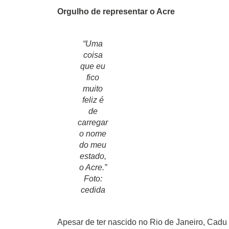
Colunas
Orgulho de representar o Acre
Especiais
Gastronomia
“Uma
coisa
TV Portal
que eu
Sobre o
fico
Portal Acre
muito
feliz é
Expediente
de
carregar
Política de
o nome
privacidade
do meu
estado,
Fale com
o Acre.”
Portal Acre
Foto:
cedida
Apesar de ter nascido no Rio de Janeiro, Cadu 