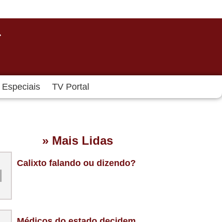
Especiais
TV Portal
» Mais Lidas
Calixto falando ou dizendo?
1
Médicos do estado decidem