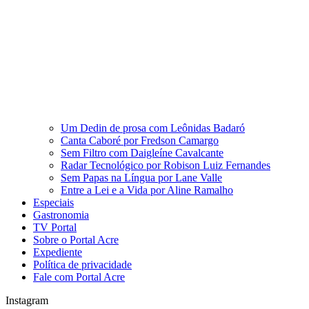
Um Dedin de prosa com Leônidas Badaró
Canta Caboré por Fredson Camargo
Sem Filtro com Daigleíne Cavalcante
Radar Tecnológico por Robison Luiz Fernandes
Sem Papas na Língua por Lane Valle
Entre a Lei e a Vida por Aline Ramalho
Especiais
Gastronomia
TV Portal
Sobre o Portal Acre
Expediente
Política de privacidade
Fale com Portal Acre
Instagram