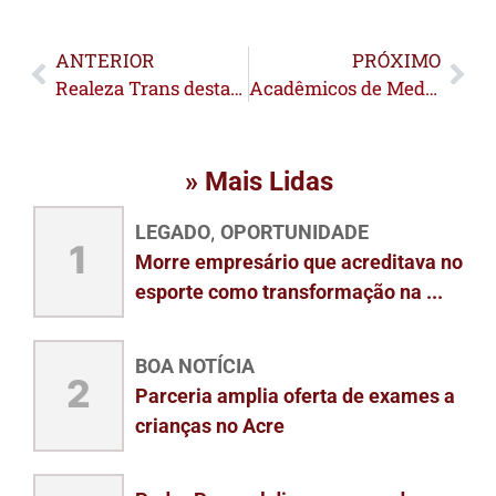
ANTERIOR
PRÓXIMO
Realeza Trans destaca beleza feminina e reafirma a importância da diversidade
Acadêmicos de Medicina distribuem preservativos e orientam foliões durante o Carnaval
» Mais Lidas
LEGADO
OPORTUNIDADE
,
1
Morre empresário que acreditava no
esporte como transformação na ...
BOA NOTÍCIA
2
Parceria amplia oferta de exames a
crianças no Acre